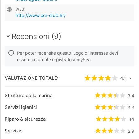
WEB
http://www.aci-club.hr/
Recensioni (9)
Per poter recensire questo luogo di interesse devi
essere un utente registrato a mySea.
VALUTAZIONE TOTALE:
Valutato
4.1
4.1
/5 ba
Strutture della marina
Valutato
3.4
3.4
/5
Servizi igienici
Valutato
3.3
3.3
/5
Riparo & sicurezza
Valutato
4.1
4.1
/5 
Servizio
Valutato
2.9
2.9
/5