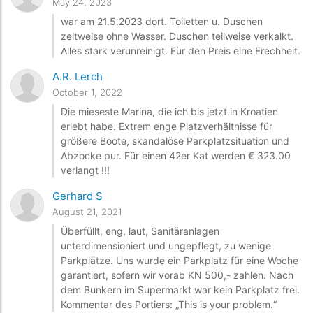
May 24, 2023
war am 21.5.2023 dort. Toiletten u. Duschen
zeitweise ohne Wasser. Duschen teilweise verkalkt.
Alles stark verunreinigt. Für den Preis eine Frechheit.
A.R. Lerch
October 1, 2022
Die mieseste Marina, die ich bis jetzt in Kroatien
erlebt habe. Extrem enge Platzverhältnisse für
größere Boote, skandalöse Parkplatzsituation und
Abzocke pur. Für einen 42er Kat werden € 323.00
verlangt !!!
Gerhard S
August 21, 2021
Überfüllt, eng, laut, Sanitäranlagen
unterdimensioniert und ungepflegt, zu wenige
Parkplätze. Uns wurde ein Parkplatz für eine Woche
garantiert, sofern wir vorab KN 500,- zahlen. Nach
dem Bunkern im Supermarkt war kein Parkplatz frei.
Kommentar des Portiers: „This is your problem.“