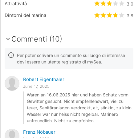
Attrattività
Valutato
3
/5 b
3.0
Dintorni del marina
Valutato
3.8
3.8
/5
Commenti (10)
Per poter scrivere un commento sul luogo di interesse
devi essere un utente registrato di mySea.
Robert Eigenthaler
June 17, 2025
Waren an 16.06.2025 hier und haben Schutz vorm
Gewitter gesucht. Nicht empfehlenswert, viel zu
teuer, Sanitäranlagen verdreckt, alt, stinkig, zu klein.
Wasser war nur heiss nicht regelbar. Marinero
unfreundlich. Nicht zu empfehlen.
Franz Nöbauer