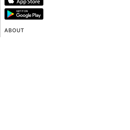
ABOUT
Tutto su MySea
Informazioni legali
NOTE LEGALI
Termini e condizioni
Informativa sulla privacy
SUPPORTO
Contattaci
Codice di condotta
FAQ