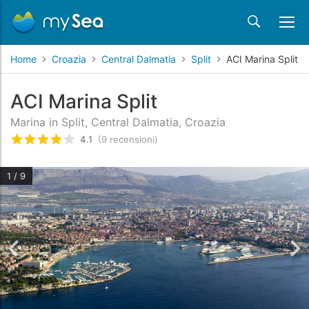
Home
Croazia
Central Dalmatia
Split
ACI Marina Split
ACI Marina Split
Marina in Split, Central Dalmatia, Croazia
4.1
(9 recensioni)
Valutato
4.1
/5 basata su
9
recensioni dei clienti
1 / 9