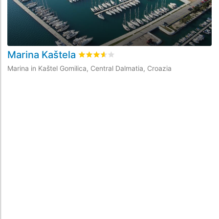
Marina Kaštela
M
Valutato
3.6
/5 basata su
13
recensioni d
Marina in Kaštel Gomilica, Central Dalmatia, Croazia
Ma