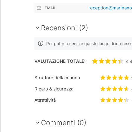
reception@marinanov
EMAIL
Recensioni (2)
Per poter recensire questo luogo di interess
VALUTAZIONE TOTALE:
Valutato
4.4
4.
/
Strutture della marina
Valutato
5
/
Riparo & sicurezza
Valutato
4.
Attrattività
Valutato
4.
Commenti (0)