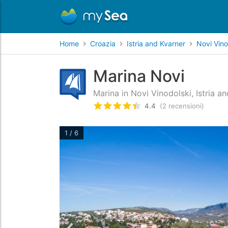
Home
Croazia
Istria and Kvarner
Novi Vino
Marina Novi
Marina in Novi Vinodolski, Istria a
4.4
(2 recensioni)
Valutato
4.4
/5 basata su
2
rec
1 / 6