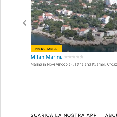
PRENOTABILE
Mitan Marina
Valutato
0
/5 basata su
0
rec
Marina in Novi Vinodolski, Istria and Kvarner, Croaz
SCARICA LA NOSTRA APP
ABO