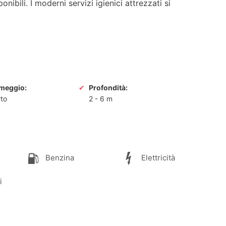
nibili. I moderni servizi igienici attrezzati si
rmeggio:
Profondità:
to
2
-
6 m
Benzina
Elettricità
i