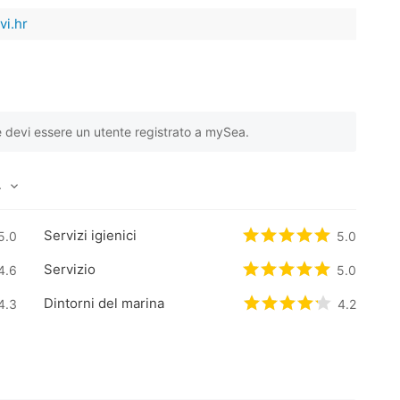
i.hr
e devi essere un utente registrato a mySea.
4
5 basata su
2
recensioni dei clienti
Servizi igienici
5 basata su
5.0
0
recensioni dei clienti
Valutato
5
/5 basat
5.0
Servizio
6
4.6
/5 basata su
0
recensioni dei clienti
Valutato
5
/5 basat
5.0
Dintorni del marina
3
4.3
/5 basata su
0
recensioni dei clienti
Valutato
4.2
4.2
/5 bas