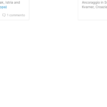
ak, Istria and
Ancoraggio in Su
appa)
Kvarner, Croazi
1 commento