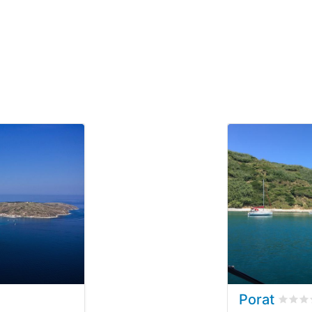
Porat
basata su
0
recensioni dei clienti
Valut