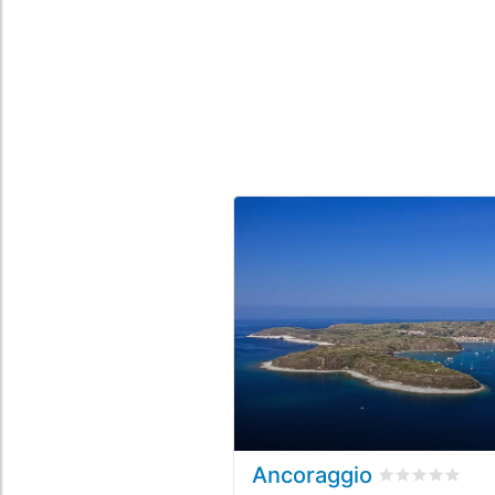
Ancoraggio
Valutato
0
/5 