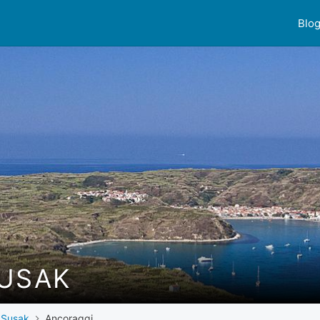
Blo
SUSAK
Susak
Ancoraggi