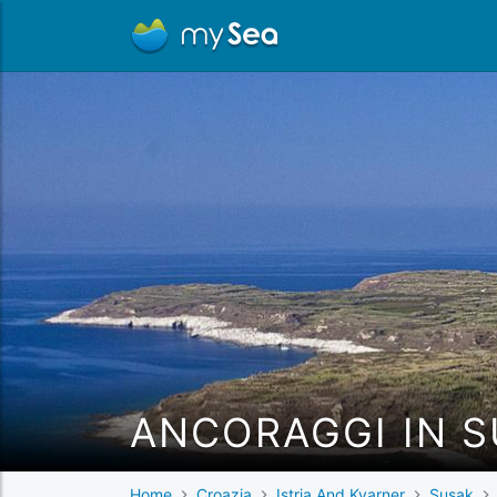
ANCORAGGI IN 
Home
Croazia
Istria And Kvarner
Susak