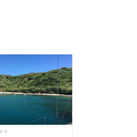
ato
0
/5 basata su
0
recensioni dei clienti