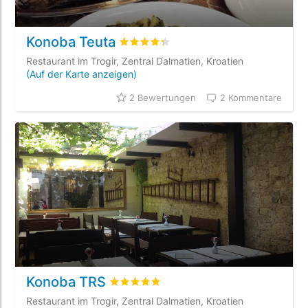
Konoba Teuta
bewertet
4.3
/5 beyogen auf
2
Kunden
Restaurant im Trogir, Zentral Dalmatien, Kroatien
(Auf der Karte anzeigen)
2 Bewertungen
2 Kommentare
Konoba TRS
bewertet
5
/5 beyogen auf
5
Kundenbew
Restaurant im Trogir, Zentral Dalmatien, Kroatien