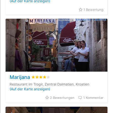
(Auf der Karte anzeigen)
1 Bewertung
Marijana
bewertet
4.1
/5 beyogen auf
2
Kundenbewert
Restaurant im Trogir, Zentral Dalmatien, Kroatien
(Auf der Karte anzeigen)
2 Bewertungen
1 Kommentar