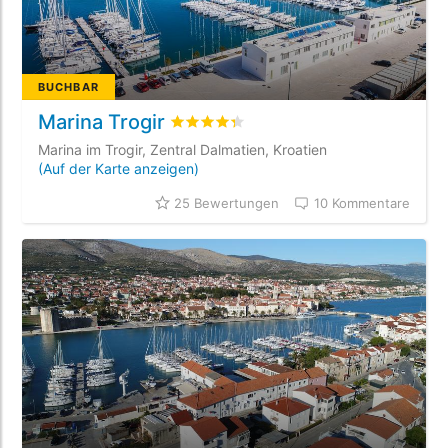
BUCHBAR
Marina Trogir
bewertet
4.3
/5 beyogen auf
25
Kunde
Marina im Trogir, Zentral Dalmatien, Kroatien
(Auf der Karte anzeigen)
25 Bewertungen
10 Kommentare