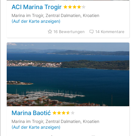
ACI Marina Trogir
bewertet
4.2
/5 beyogen auf
16
K
Marina im Trogir, Zentral Dalmatien, Kroatien
(Auf der Karte anzeigen)
16 Bewertungen
14 Kommentare
Marina Baotić
bewertet
3.6
/5 beyogen auf
13
Kunde
Marina im Trogir, Zentral Dalmatien, Kroatien
(Auf der Karte anzeigen)