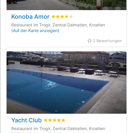
Konoba Amor
bewertet
3.6
/5 beyogen auf
2
Kunden
Restaurant im Trogir, Zentral Dalmatien, Kroatien
(Auf der Karte anzeigen)
2 Bewertungen
Yacht Club
bewertet
4.8
/5 beyogen auf
1
Kundenbew
Restaurant im Trogir, Zentral Dalmatien, Kroatien