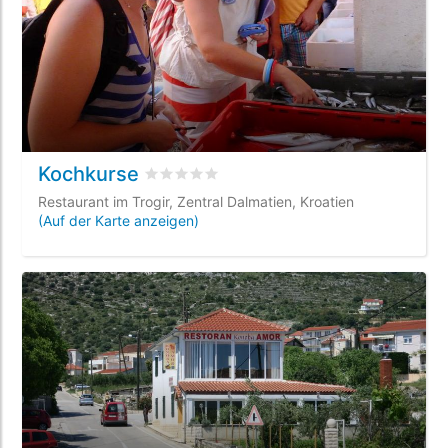
Kochkurse
bewertet
0
/5 beyogen auf
0
Kundenbewer
Restaurant im Trogir, Zentral Dalmatien, Kroatien
(Auf der Karte anzeigen)