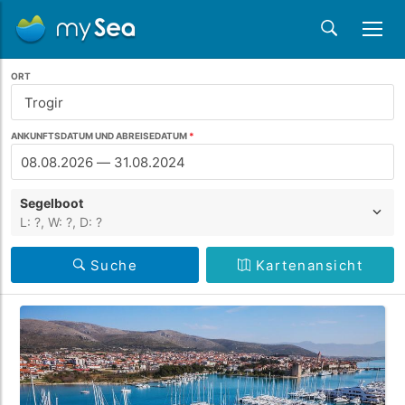
ORT
ANKUNFTSDATUM UND ABREISEDATUM
Segelboot
L: ?,
W: ?,
D: ?
Suche
Kartenansicht