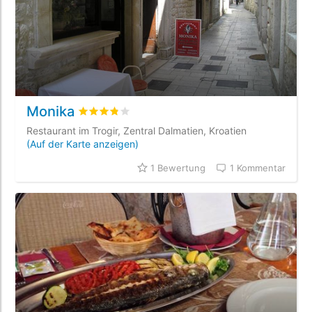
Monika
bewertet
3.8
/5 beyogen auf
1
Kundenbewertu
Restaurant im Trogir, Zentral Dalmatien, Kroatien
(Auf der Karte anzeigen)
1 Bewertung
1 Kommentar