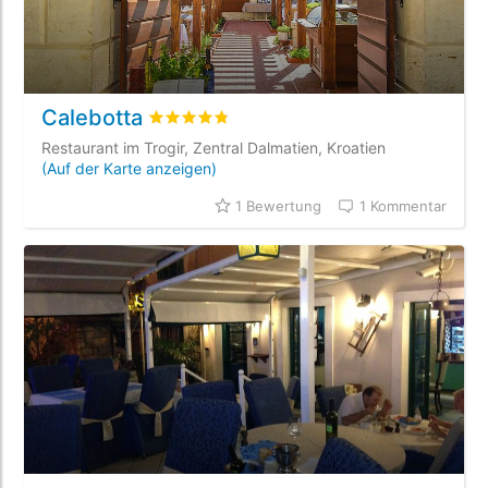
Calebotta
bewertet
4.8
/5 beyogen auf
1
Kundenbewe
Restaurant im Trogir, Zentral Dalmatien, Kroatien
(Auf der Karte anzeigen)
1 Bewertung
1 Kommentar