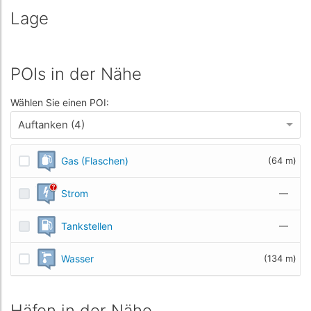
Lage
POIs in der Nähe
Wählen Sie einen POI:
Auftanken (4)
Gas (Flaschen)
(64 m)
Strom
—
Tankstellen
—
Wasser
(134 m)
Häfen in der Nähe