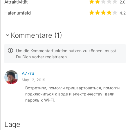
Attraktivität
bewertet
2
/5 
2.0
Hafenumfeld
bewertet
4.2
4.2
/
Kommentare (1)
Um die Kommentarfunktion nutzen zu können, musst
Du Dich vorher registrieren.
A77ru
May 12, 2019
Встретили, помогли пришвартоваться, помогли
подключиться к воде и электричеству, дали
пароль к Wi-Fi.
Lage