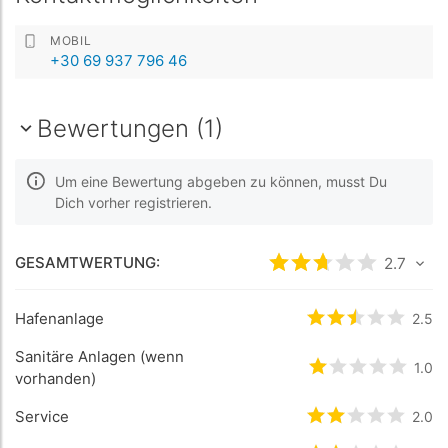
MOBIL
+30 69 937 796 46
Bewertungen (1)
Um eine Bewertung abgeben zu können, musst Du
Dich vorher registrieren.
GESAMTWERTUNG:
bewertet
2.7
2.7
/5 
Hafenanlage
bewertet
2.5
2.5
/
Sanitäre Anlagen (wenn
bewertet
1
/5 
1.0
vorhanden)
Service
bewertet
2
/5 
2.0