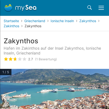
Startseite
Griechenland
Ionische Inseln
Zakynthos
Zakinthos
Zakynthos
Zakynthos
Hafen im Zakinthos auf der Insel Zakynthos, Ionische
Inseln, Griechenland
2.7
(1 Bewertung)
bewertet
2.7
/5 beyogen auf
1
Kundenbewertun
1 / 5