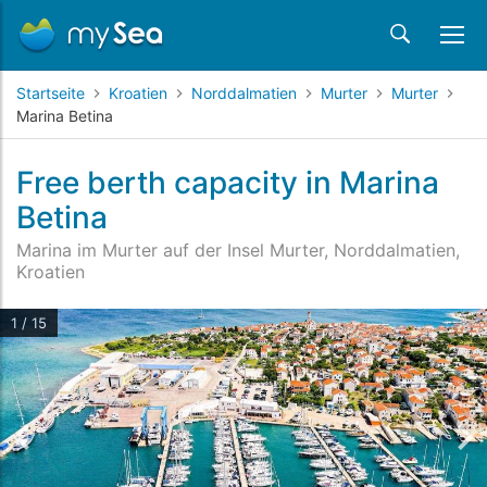
Startseite
Kroatien
Norddalmatien
Murter
Murter
Marina Betina
Free berth capacity in Marina
Betina
Marina im Murter auf der Insel Murter, Norddalmatien,
Kroatien
1 / 15