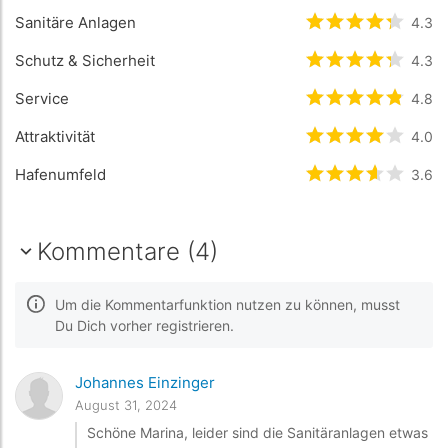
Sanitäre Anlagen
bewertet
4.3
4.3
/
Schutz & Sicherheit
bewertet
4.3
4.3
/
Service
bewertet
4.8
4.8
/
Attraktivität
bewertet
4
/5 
4.0
Hafenumfeld
bewertet
3.6
3.6
/
Kommentare (4)
Um die Kommentarfunktion nutzen zu können, musst
Du Dich vorher registrieren.
Johannes Einzinger
August 31, 2024
Schöne Marina, leider sind die Sanitäranlagen etwas