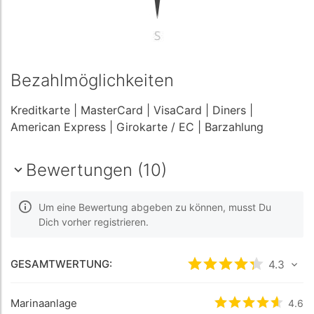
Bezahlmöglichkeiten
Kreditkarte
| MasterCard
| VisaCard
| Diners
|
American Express
| Girokarte / EC
| Barzahlung
Bewertungen (10)
Um eine Bewertung abgeben zu können, musst Du
Dich vorher registrieren.
GESAMTWERTUNG:
bewertet
4.3
4.3
/5 b
Marinaanlage
bewertet
4.6
4.6
/5