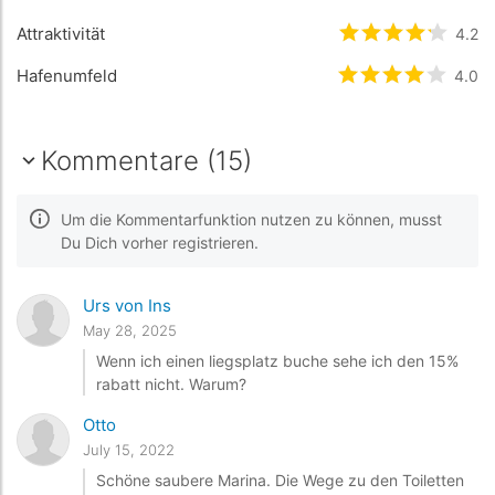
Attraktivität
bewertet
4.2
4.2
/
Hafenumfeld
bewertet
4
/5 
4.0
Kommentare (15)
Um die Kommentarfunktion nutzen zu können, musst
Du Dich vorher registrieren.
Urs von Ins
May 28, 2025
Wenn ich einen liegsplatz buche sehe ich den 15%
rabatt nicht. Warum?
Otto
July 15, 2022
Schöne saubere Marina. Die Wege zu den Toiletten