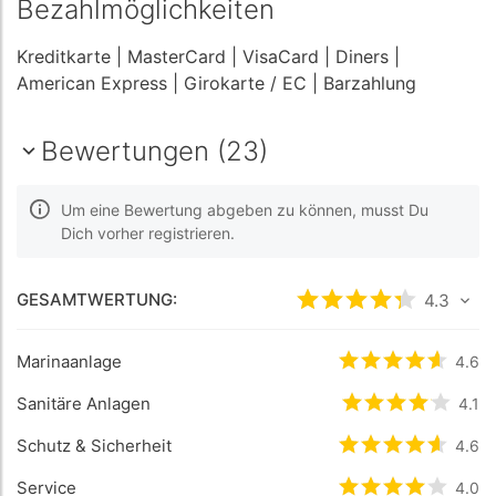
Bezahlmöglichkeiten
Kreditkarte
| MasterCard
| VisaCard
| Diners
|
American Express
| Girokarte / EC
| Barzahlung
Bewertungen (23)
Um eine Bewertung abgeben zu können, musst Du
Dich vorher registrieren.
GESAMTWERTUNG:
bewertet
4.3
4.3
/5 b
Marinaanlage
bewertet
4.6
4.6
/5
Sanitäre Anlagen
bewertet
4.1
4.1
/5
Schutz & Sicherheit
bewertet
4.6
4.6
/5
Service
bewertet
4
/5 
4.0